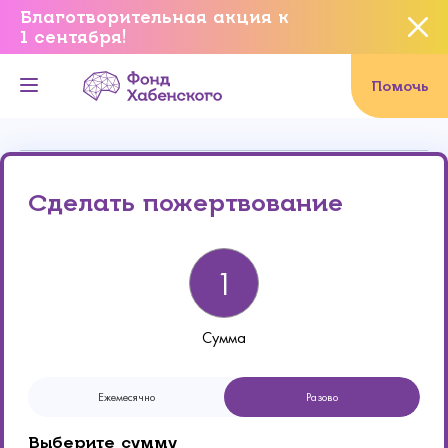
Благотворительная акция к
1 сентября!
Вы уверены, что хотите
завершить данное событие?
Помочь
Онлайн
Реквизиты
Да, уверен
Сделать пожертвование
Нет, не хочу
Сумма
Ежемесячно
Разово
Выберите сумму