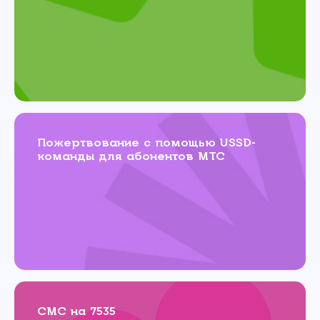
Пожертвование с помощью USSD-
команды для абонентов МТС
СМС на 7535