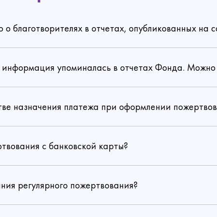
Отправить
Перейти в личный кабинет
Да, уверен
Нет, не хочу
Хорошо
Изменить
Сохранить
Забыл пароль
Войти
Есть аккаунт?
Войти
о благотворителях в отчетах, опубликованных на с
Забрать подарок
Зарегистрироваться
Нет аккаунта?
Регистрация
Есть аккаунт?
Войти
Политика конфиденциальности
та информация упоминалась в отчетах Фонда. Можно 
Политика конфиденциальности
согласие на обработку
персональных данных
стве назначения платежа при оформлении пожертво
ртвования с банковской карты?
по ссылке
ания регулярного пожертвования?