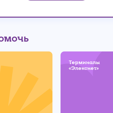
помочь
Терминалы
«Элекснет»