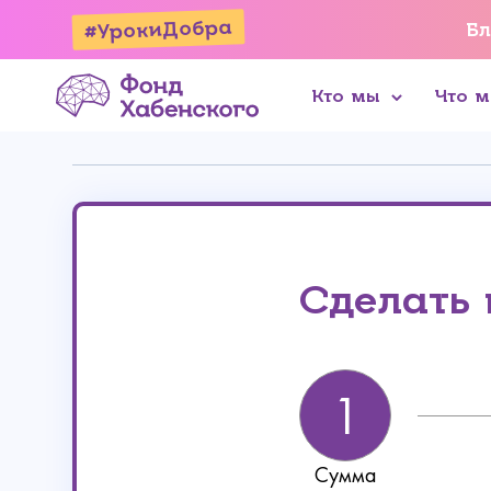
#УрокиДобра
Бл
Кто мы
Что 
Онлайн
Реквизиты
Сделать
Сумма