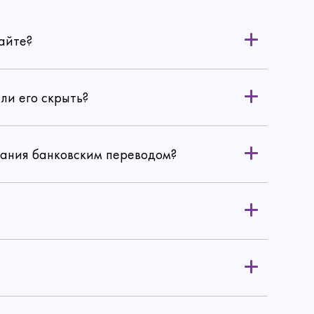
айте?
ли его скрыть?
вания банковским переводом?