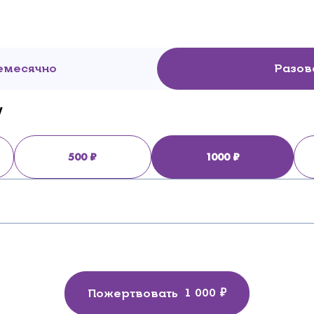
емесячно
Разов
у
500
1000
Пожертвовать