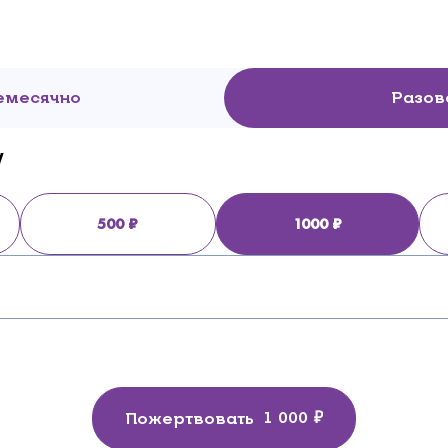
емесячно
Разов
у
500
1000
Пожертвовать