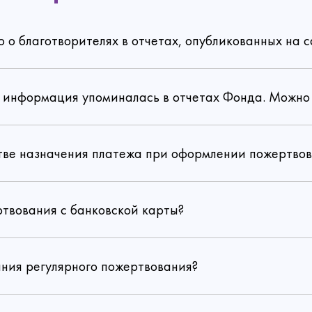
Отправить
Перейти в личный кабинет
Да, уверен
Нет, не хочу
Хорошо
Изменить
Сохранить
Забыл пароль
Войти
Есть аккаунт?
Войти
о благотворителях в отчетах, опубликованных на с
Забрать подарок
Зарегистрироваться
Нет аккаунта?
Регистрация
Есть аккаунт?
Войти
Политика конфиденциальности
та информация упоминалась в отчетах Фонда. Можно 
Политика конфиденциальности
согласие на обработку
персональных данных
стве назначения платежа при оформлении пожертво
ртвования с банковской карты?
по ссылке
ания регулярного пожертвования?