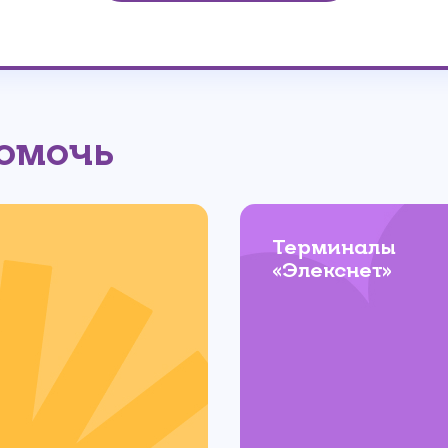
помочь
Терминалы
«Элекснет»