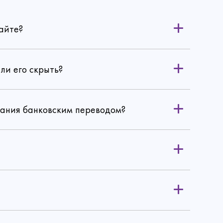
айте?
ли его скрыть?
вания банковским переводом?