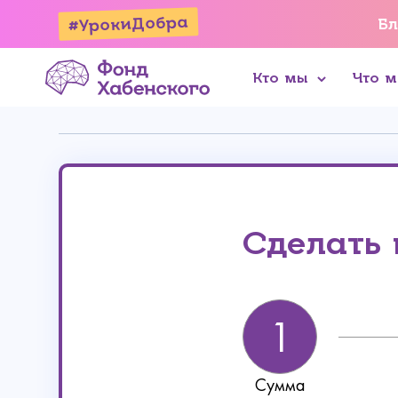
#УрокиДобра
Бл
Кто мы
Что 
Онлайн
Реквизиты
Сделать
Сумма