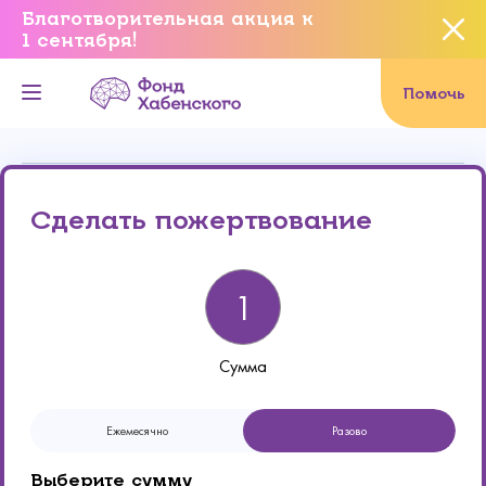
Благотворительная акция к
1 сентября!
Вы уверены, что хотите
завершить данное событие?
Помочь
Онлайн
Реквизиты
Да, уверен
Сделать пожертвование
Нет, не хочу
Сумма
Ежемесячно
Разово
Выберите сумму