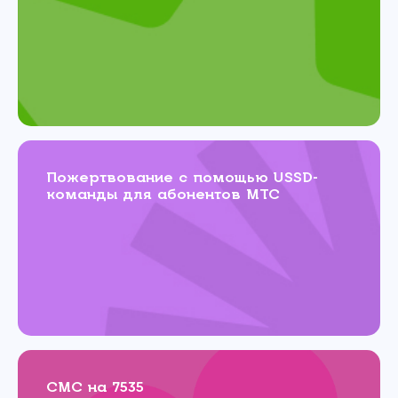
Пожертвование с помощью USSD-
команды для абонентов МТС
СМС на 7535