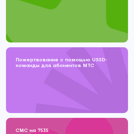
Пожертвование с помощью USSD-
команды для абонентов МТС
СМС на 7535