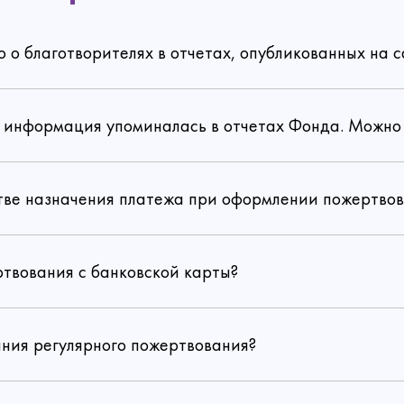
Отправить
Перейти в личный кабинет
Да, уверен
Нет, не хочу
Хорошо
Изменить
Сохранить
Забыл пароль
Войти
Есть аккаунт?
Войти
о благотворителях в отчетах, опубликованных на с
Забрать подарок
Зарегистрироваться
Нет аккаунта?
Регистрация
Есть аккаунт?
Войти
Политика конфиденциальности
та информация упоминалась в отчетах Фонда. Можно 
Политика конфиденциальности
согласие на обработку
персональных данных
стве назначения платежа при оформлении пожертво
ртвования с банковской карты?
по ссылке
ания регулярного пожертвования?