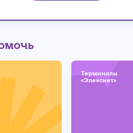
помочь
Терминалы
«Элекснет»