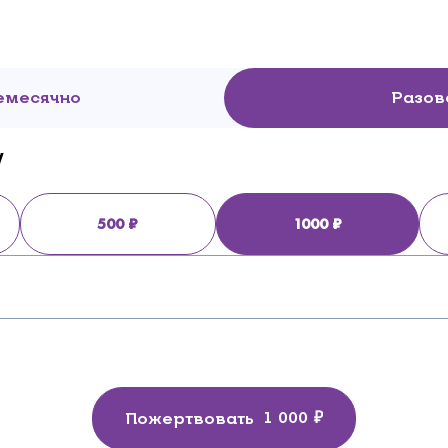
емесячно
Разов
у
500
1000
Пожертвовать