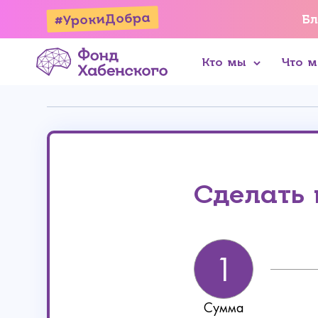
#УрокиДобра
Бл
Кто мы
Что 
Онлайн
Реквизиты
Сделать
Сумма