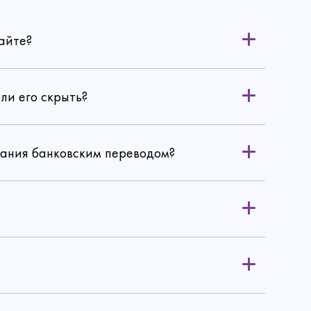
айте?
ли его скрыть?
вания банковским переводом?