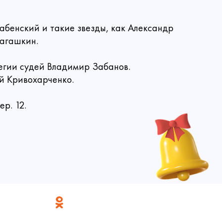
ние
данное
абенский и такие звезды, как Александр
Лагашкин.
ьмо на
ез!
ято.
трите, что
 друзьями и
егии судей Владимир Забанов.
й Кривохарченко.
3000
р. 12.