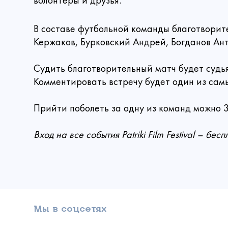
Ре
волонтеры и друзья.
Вы ув
Прикрепи
В составе футбольной команды благотворите
Выб
Кержаков, Бурковский Андрей, Богданов Ан
Е
Ваше 
Он
Спа
А вас уже
Коммента
внутри, и 
Судить благотворительный матч будет судь
Выберите сум
Комментировать встречу будет один из сам
300
Прийти поболеть за одну из команд можно 3
Вход на все события Patriki Film Festival – бес
Даю 
Мы в соцсетях