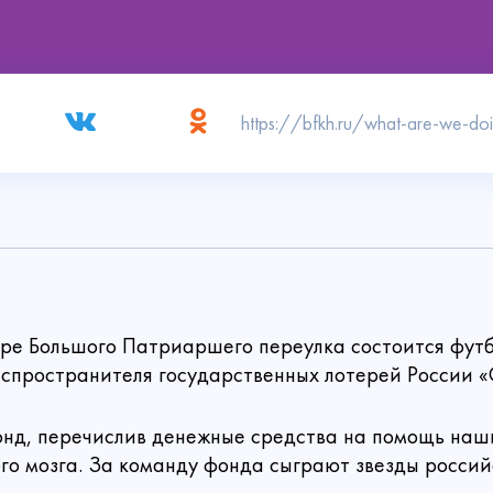
Связаться с нами
 пожертвование
во дворе Большого Патриаршего переулка состоится ф
спространителя государственных лотерей России «
Создать аккаунт
Войти
онд, перечислив денежные средства на помощь наш
Спасибо!
Способ
о мозга. За команду фонда сыграют звезды российс
Введите