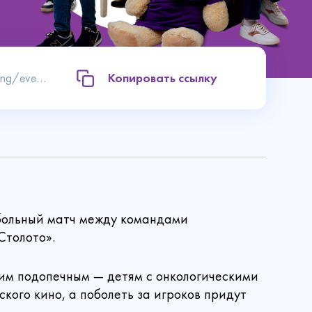
https://bfkh.ru/what-are-we-doing/events/blagotvoritelnyy-match-v-polzu-fonda-khabenskogo/
Копировать ссылку
утбольный матч между командами
Столото».
им подопечным — детям с онкологическими
Контакты
кого кино, а поболеть за игроков придут