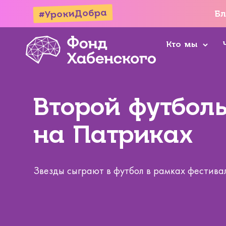
#УрокиДобра
Бл
Кто мы
Второй футбол
на Патриках
Звезды сыграют в футбол в рамках фестиваля P