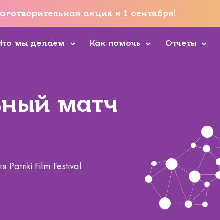
аготворительная акция к 1 сентября!
Что мы делаем
Как помочь
Отчеты
ьный матч
atriki Film Festival