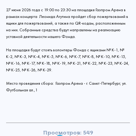
27 июня 2026 года с 19:00 по 23:30 на площадке Газпром Арена в
рамках концерта Леонида Агутина пройдет сбор пожертвований в
ящики для пожертвований, а также по QR-кодам, расположенным
на них. Собранные средства будут направлены на реализацию
уставной деятельности нашего Фонда.
На площадке будут стоять волонтеры Фонда с ящиками № К-1, №
К-2, № К-3, № К-4, № К-5, № К-6, № К-7, № К-8, № К-10, № К-15,
№ К-16, № К-17, № К-18, № К-19, № К-21, № К-22, № К-23, № К-24,
№ К-25, № К-26, № К-29.
Место проведения сбора: Газпром Арена - г. Санкт-Петербург, ул.
Футбольная ал.,1
Просмотров: 549