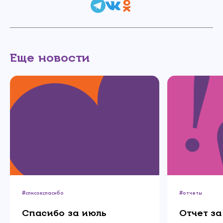
Еще новости
Связаться с
нами
Сделать пожертвование
Создать аккаунт
Имя
#списокспасибо
#отчеты
Войти
Спасибо!
Спасибо за июль
Отчет за