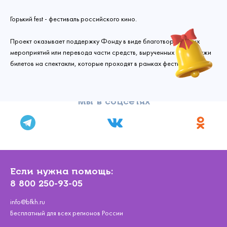
Горький fest - фестиваль российского кино.
Проект оказывает поддержку Фонду в виде благотворительных
мероприятий или перевода части средств, вырученных от продажи
билетов на спектакли, которые проходят в рамках фестиваля.
Мы в соцсетях
Связаться с
нами
Если нужна помощь:
Сделать пожертвование
8 800 250-93-05
Создать аккаунт
Имя
Войти
Спасибо!
info@bfkh.ru
Бесплатный для всех регионов России