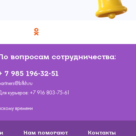
Контакты
ние
данное
ьмо на
ез!
ято.
трите, что
По вопросам сотрудничества:
 друзьями и
+ 7 985 196-32-51
partners@bfkh.ru
3000
Для курьеров:
+7 916 803-75-61
ковскому времени
и
Нам помогают
Контакты