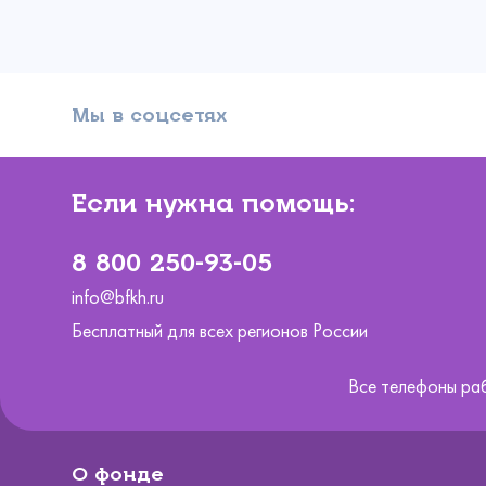
Сумма
Ре
Вы ув
Прикрепи
Мы в соцсетях
Выб
Е
Ваше 
Он
Спа
А вас уже
Если нужна помощь:
Коммента
внутри, и 
Выберите сум
8 800 250-93-05
info@bfkh.ru
300
Бесплатный для всех регионов России
Все телефоны ра
Даю 
О фонде