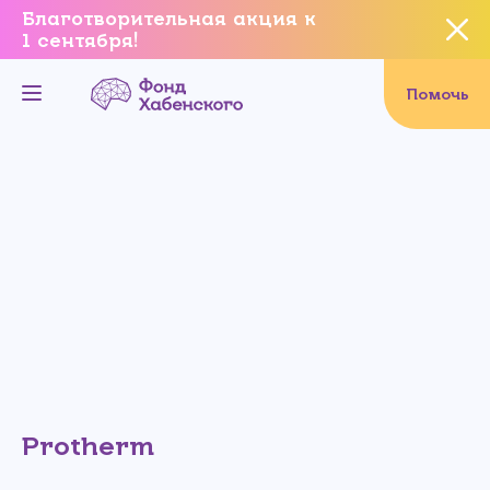
Благотворительная акция к
1 сентября!
Вы уверены, что хотите
завершить данное событие?
Помочь
Да, уверен
Нет, не хочу
Protherm