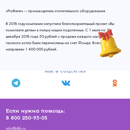
«Protherm» — производитель отопительного оборудования.
В 2018 году компания запустила благотвориетльный проект «Вы
помогаете детям» в пользу наших подопечных. С 1 июля по 31
декабря 2018 года 50 рублей с продажи каждого настенного
газового котла были перечислены на счет Фонда. Всего был
направлен 1 400 000 рублей.
Мы в соцсетях
Связаться с
нами
Сделать пожертвование
Если нужна помощь:
Создать аккаунт
Имя
8 800 250-93-05
Войти
Спасибо!
info@bfkh.ru