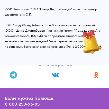
«VVP Group» или ООО "Центр Дистрибьюции" — дистрибьютор
электроники в СНГ.
В 2016 году Фонд Хабенского и Micromax вместе с компанией
ООО "Центр Дистрибьюции" запустили проект "Помощь детям", в
рамках которого 100 рублей от продажи каждого мобильного
телефона нескольких моделей были перечислены в пользу наших
подопечных. Всего компания направила в Фонд 2 500 000 рублей.
Мы в соцсетях
Связаться с
нами
Сделать пожертвование
Если нужна помощь:
Создать аккаунт
Имя
Войти
8 800 250-93-05
Спасибо!