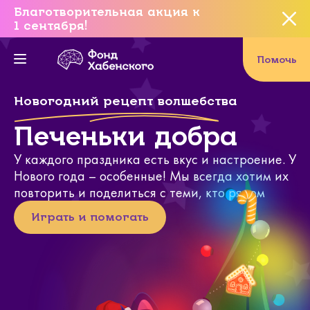
Благотворительная акция к
1 сентября!
Вы уверены, что хотите
завершить данное событие?
Помочь
Новогодний рецепт волшебства
Да, уверен
Печеньки добра
У каждого праздника есть вкус и настроение. У
Нет, не хочу
Нового года – особенные! Мы всегда хотим их
повторить и поделиться с теми, кто рядом
Играть и помогать