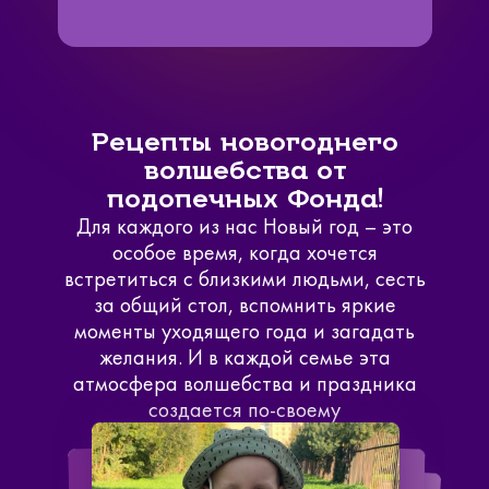
Рецепты новогоднего
волшебства от
подопечных Фонда!
Для каждого из нас Новый год – это
особое время, когда хочется
встретиться с близкими людьми, сесть
за общий стол, вспомнить яркие
Связаться с
моменты уходящего года и загадать
желания. И в каждой семье эта
нами
атмосфера волшебства и праздника
Сделать пожертвование
создается по-своему
Создать аккаунт
Имя
Войти
Спасибо!