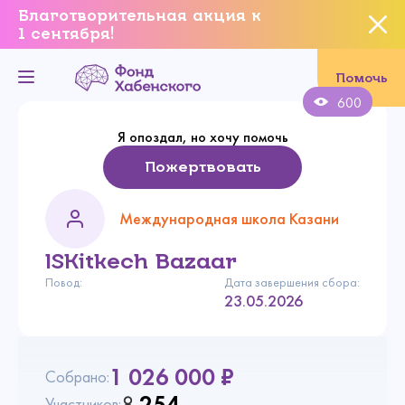
Благотворительная акция к
1 сентября!
Вы уверены, что хотите
завершить данное событие?
Помочь
600
Я опоздал, но хочу помочь
Да, уверен
Пожертвовать
Нет, не хочу
Международная школа Казани
ISKitkech Bazaar
Повод:
Дата завершения сбора:
23.05.2026
1 026 000 ₽
Собрано:
254
Участников: