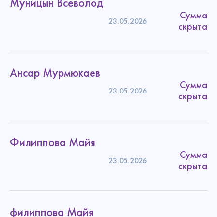
Муницын Всеволод
Нет аккаунта?
Регистрация
Сумма
Есть аккаунт?
Забрать подарок
Войти
23.05.2026
скрыта
Политика конфиденциальности
Даю согласие на обработку
персональных данных
Политика конфиденциальности
Пожертвовать
Ансар Мурмюкаев
Сумма
23.05.2026
скрыта
Филиппова Майя
Сумма
23.05.2026
скрыта
филиппова Майя