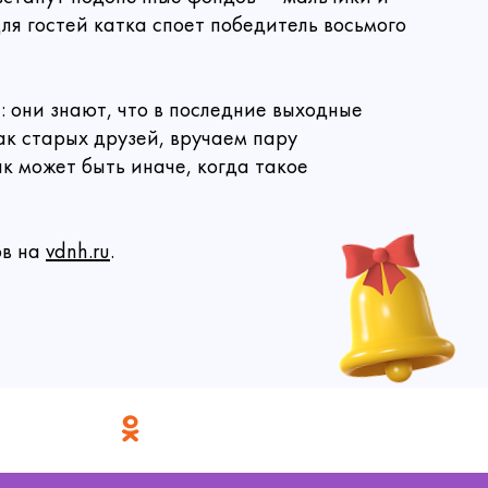
ние
данное
ля гостей катка споет победитель восьмого
ьмо на
ез!
ято.
: они знают, что в последние выходные
трите, что
 друзьями и
ак старых друзей, вручаем пару
к может быть иначе, когда такое
3000
ов на
vdnh.ru
.