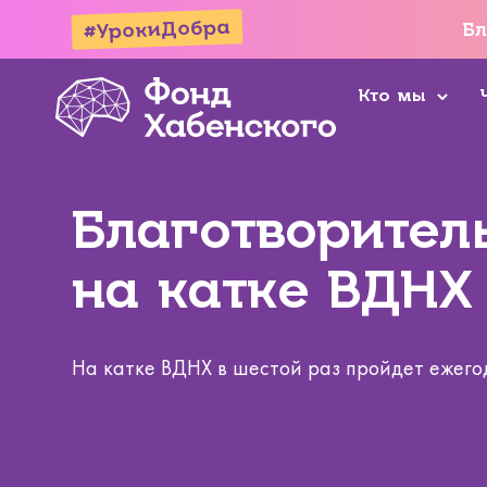
#УрокиДобра
Бл
Кто мы
Благотворител
на катке ВДНХ 
На катке ВДНХ в шестой раз пройдет ежего