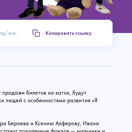
https://bfkh.ru/what-are-we-doing/events/blagotvoritelnyy-den-na-katke-vdnkh-2020/
Копировать ссылку
 продажи билетов на каток, будут
и людей с особенностями развития «Я
Контакты
гора Бероева и Ксению Алферову, Ивана
 встанут подопечные фондов — мальчики и