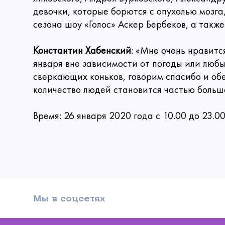
Ре
Вы ув
Прикрепи
девочки, которые борются с опухолью мозга
сезона шоу «Голос» Аскер Бербеков, а также
Выб
Е
Ваше 
Он
Спа
Константин Хабенский
: «Мне очень нравитс
А вас уже
Коммента
внутри, и 
января вне зависимости от погоды или любы
Выберите сум
сверкающих коньков, говорим спасибо и обе
количество людей становится частью больш
300
Время: 26 января 2020 года с 10.00 до 23.
Даю 
Мы в соцсетях