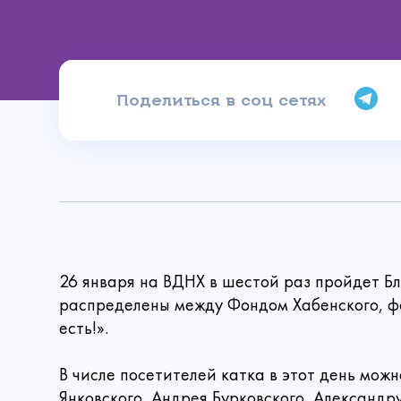
Поделиться в соц сетях
Имя
Сделать
26 января на ВДНХ в шестой раз пройдет Бл
распределены между Фондом Хабенского, ф
Ваш email
есть!».
Сумма
В числе посетителей катка в этот день мож
Янковского, Андрея Бурковского, Александр