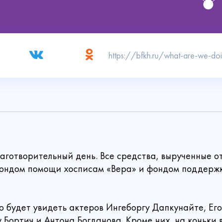
Связаться с нами
 пожертвование
аготворительный день. Все средства, вырученные от
Создать аккаунт
ондом помощи хосписам «Вера» и фондом поддержк
Войти
Спасибо!
Способ
но будет увидеть актеров Ингеборгу Дапкунайте, Е
Введите
у Бортич и Антона Богданова. Кроме них, на коньки