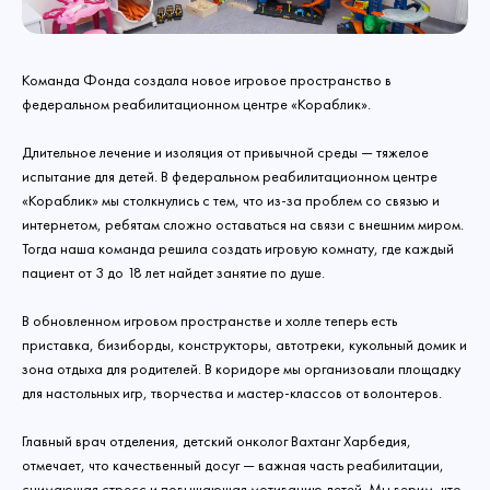
Команда Фонда создала новое игровое пространство в
федеральном реабилитационном центре «Кораблик».
Длительное лечение и изоляция от привычной среды — тяжелое
испытание для детей. В федеральном реабилитационном центре
«Кораблик» мы столкнулись с тем, что из-за проблем со связью и
интернетом, ребятам сложно оставаться на связи с внешним миром.
Тогда наша команда решила создать игровую комнату, где каждый
пациент от 3 до 18 лет найдет занятие по душе.
В обновленном игровом пространстве и холле теперь есть
приставка, бизиборды, конструкторы, автотреки, кукольный домик и
зона отдыха для родителей. В коридоре мы организовали площадку
для настольных игр, творчества и мастер-классов от волонтеров.
Главный врач отделения, детский онколог Вахтанг Харбедия,
отмечает, что качественный досуг — важная часть реабилитации,
снимающая стресс и повышающая мотивацию детей. Мы верим, что