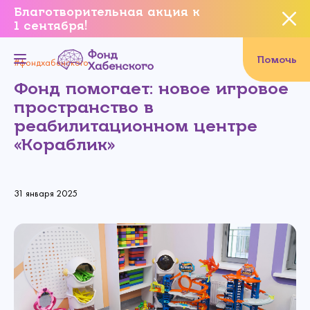
Благотворительная акция к
1 сентября!
Вы уверены, что хотите
завершить данное событие?
Помочь
#фондхабенского
Фонд помогает: новое игровое
пространство в
реабилитационном центре
Да, уверен
«Кораблик»
Нет, не хочу
31 января 2025