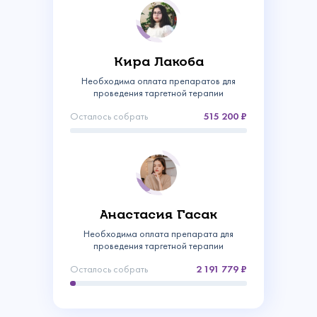
Кира Лакоба
Необходима оплата препаратов для
проведения таргетной терапии
Осталось собрать
515 200
Связаться с
Анастасия Гасак
нами
Сделать пожертвование
Необходима оплата препарата для
проведения таргетной терапии
Создать аккаунт
Имя
Войти
Осталось собрать
2 191 779
Спасибо!
Регулярное
Ваш email