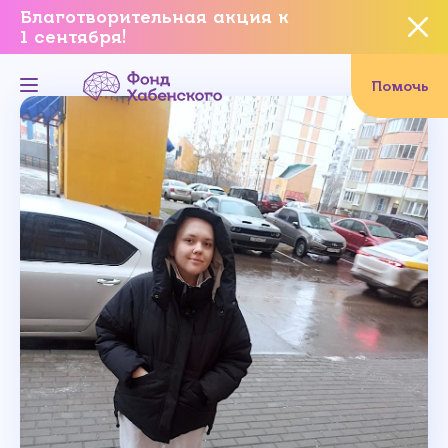
Благотворительная акция к
1 сентября!
Вы уверены, что хотите
завершить данное событие?
Помочь
Да, уверен
Нет, не хочу