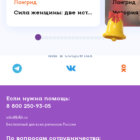
Лонгрид
Лонгрид
Сила женщины: две истории о любви, которая побеждает
Мы в соцсетях
Если нужна помощь:
8 800 250-93-05
info@bfkh.ru
Бесплатный для всех регионов России
По вопросам сотрудничества: