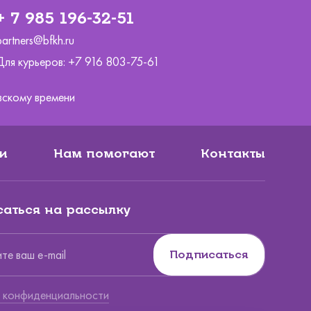
+ 7 985 196-32-51
partners@bfkh.ru
Для курьеров:
+7 916 803-75-61
ковскому времени
и
Нам помогают
Контакты
аться на рассылку
Подписаться
Вы по
 конфиденциальности