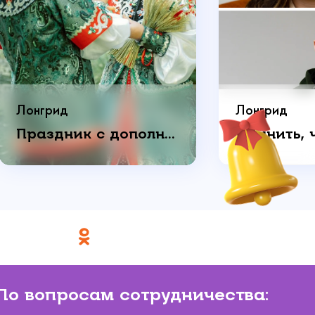
Лонгрид
Лонгрид
Праздник с дополнительным смыслом: как пара отметила годовщину свадьбы
По вопросам сотрудничества: