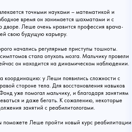
увлекается точными науками – математикой и
ободное время он занимается шахматами и с
во дворе. Леше очень нравится профессия врача-
 ей свою будущую карьеру.
торого начались регулярные приступы тошноты.
 симптомов стала опухоль мозга. Мальчику провели
Сейчас он находится на динамическом наблюдении.
на координацию: у Леши появились сложности с
равой стороне тела. Для восстановления навыков
Фонд уже помогал мальчику, и благодаря занятиям
деваться и даже бегать. К сожалению, некоторые
Связаться с нами
олжения занятий с реабилитологами.
вы поможете Леше пройти новый курс реабилитации
 пожертвование