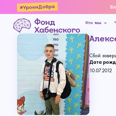
#УрокиДобра
Бл
Кто мы
Алекс
Сбой завер
Дата рожд
10.07.2012