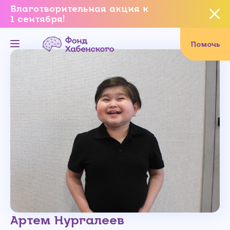
Благотворительная акция к
1 сентября!
Вы уверены, что хотите
завершить данное событие?
Помочь
Да, уверен
Нет, не хочу
Артем Нургалеев