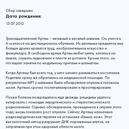
Сбор завершен
Дата рождения:
15.07.2012
Тринадцатилетний Артем – активный и веселый мальчик. Он учится в
6-м классе на дистанционном обучении. Из школьных предметов ему
больше других нравятся труд, изобразительное искусство и
физкультура. В свободное время Артем любит гулять, кататься на
лыжах, слушать аудиокниги и плести из ротанга. Кроме этого, он
посещает занятия по модульному оригами и шахматам.
Когда Артему был всего год, у него начало развиваться косоглазие.
Родители сразу же обратились за медицинской помощью. По
результатам МРТ у мальчика была обнаружена опухоль в головном
мозге. Артема срочно госпитализировали и прооперировали.
Позже болезнь возвращалась еще дважды: рецидивы удалось
купировать с помощью хирургического и стереотаксического
радиолечения. Однако обследование, проведенное в апреле этого
года, вновь показало рост опухоли. Сейчас Артему назначена
радиохирургическая терапия на установке «Гамма-нож». Этот
высокоточный метод разрушает ДНК пораженных клеток, не
затрагивая при этом здоровые области мозга.