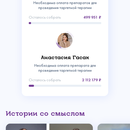
Необходима оплата препаратов для
проведения таргетной терапии
Осталось собрать
499 951
Анастасия Гасак
Связаться с
Необходима оплата препарата для
проведения таргетной терапии
нами
Осталось собрать
2 112 179
Сделать пожертвование
Создать аккаунт
Имя
Войти
Спасибо!
Регулярное
Истории со смыслом
Ваш email
Введите
Ваше пожертвование поступило в Фонд!
Спасибо!
Спасибо!
Изменить пароль
пожертвование
Сумма
Благодарим, что исполнили мечты ребят
Вашу почту