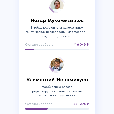
Назар Мухаметзянов
Необходима оплата молекулярно-
генетических исследований для Назара и
еще 1 подопечного
Осталось собрать
416 049
Связаться с
Климентий Непомилуев
нами
Необходима оплата
Сделать пожертвование
радиохирургического лечения на
установке «Гамма-нож»
Создать аккаунт
Имя
Войти
Спасибо!
Осталось собрать
221 296