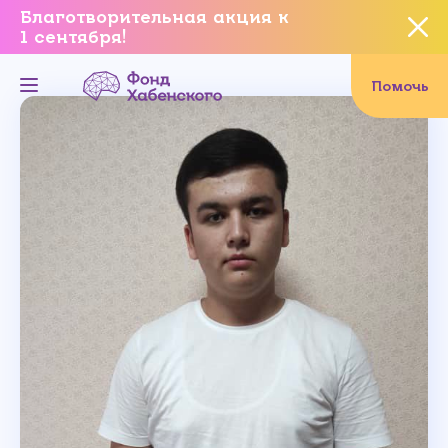
Благотворительная акция к
1 сентября!
Вы уверены, что хотите
завершить данное событие?
Помочь
Да, уверен
Нет, не хочу