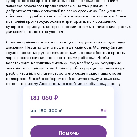
туберозного склероза. При этом генетическом заболевании у
человека отмечается предрасположенность к развитию
доброкачественных опухолей по всему организму. Специалисты
обнаружили у ребенка новообразования в головном мозге. Степе
назначили противосудорожные препараты, но к сожалению,
купировать приступы, которые проявляются у мальчика в виде резких
движений глаз, пока не удается.
Опухоль привела к шаткости походки и нарушениям координации
движений. Недавно Степа пошел в детский сад. Мальчику бывает
трудно держать в руке ложку, ловить мяч, а также бегать и прыгать
через препятствия вместе с остальными ребятами. Чтобы
восстановить нарушенные навыки, ему необходимы регулярные
занятия со специалистами. Сейчас ребенку предстоит новый курс
реабилитации, в оплате которого его семье нужна наша с вами
поддержка. Давайте соберем необходимую сумму и поможем
очаровательному Степе стать на шаг ближе к обычному детству.
181 060 ₽
из 180 000 ₽
0
Помочь