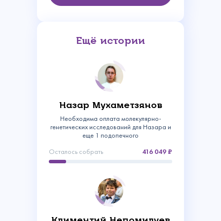
Ещё истории
Назар Мухаметзянов
Необходима оплата молекулярно-
генетических исследований для Назара и
еще 1 подопечного
Осталось собрать
416 049
Связаться с
нами
Сделать пожертвование
Климентий Непомилуев