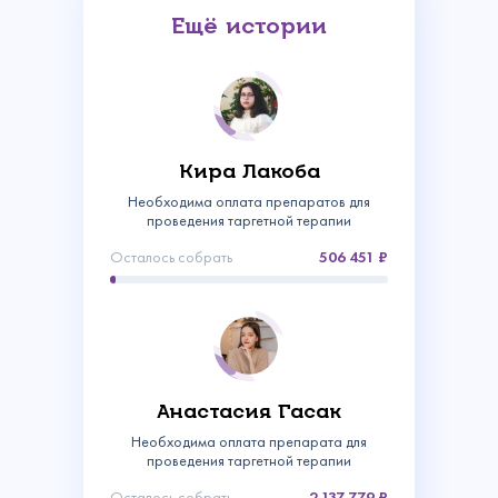
Ещё истории
Кира Лакоба
Необходима оплата препаратов для
проведения таргетной терапии
Осталось собрать
506 451
Связаться с
нами
Сделать пожертвование
Анастасия Гасак
Создать аккаунт
Необходима оплата препарата для
Имя
Войти
проведения таргетной терапии
Спасибо!
Осталось собрать
2 137 779