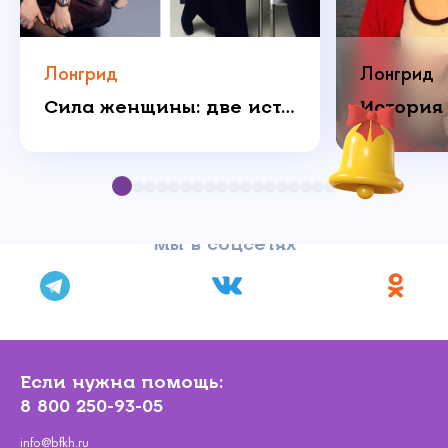
Лонгрид
Лонгрид
Сила женщины: две истории о любви, которая побеждает
Мы в соцсетях
Если нужна помощь:
8 800 250-93-05
info@bfkh.ru