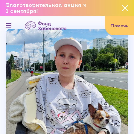
Благотворительная акция к
1 сентября!
Вы уверены, что хотите
завершить данное событие?
Помочь
Да, уверен
Нет, не хочу