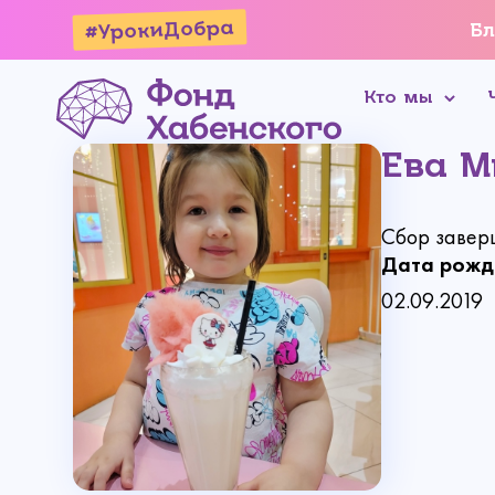
#УрокиДобра
Бл
Кто мы
Ева М
Сбор завер
Дата рожд
02.09.2019