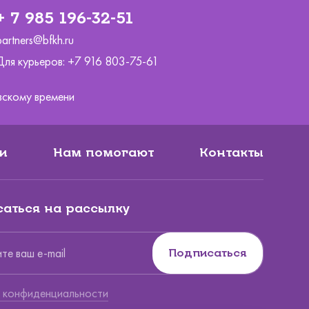
+ 7 985 196-32-51
partners@bfkh.ru
Для курьеров:
+7 916 803-75-61
ковскому времени
и
Нам помогают
Контакты
аться на рассылку
Подписаться
Вы по
 конфиденциальности