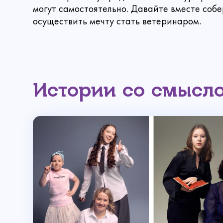
могут самостоятельно. Давайте вместе соб
осуществить мечту стать ветеринаром.
Ваш email
Сумма
Истории со смысл
Ре
Вы ув
Прикрепи
Выб
Е
Ваше 
Он
Спа
А вас уже
Коммента
внутри, и 
Выберите сум
300