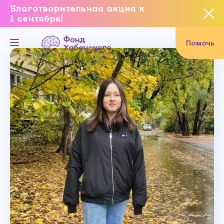
Благотворительная акция к
1 сентября!
Вы уверены, что хотите
завершить данное событие?
Помочь
Да, уверен
Нет, не хочу