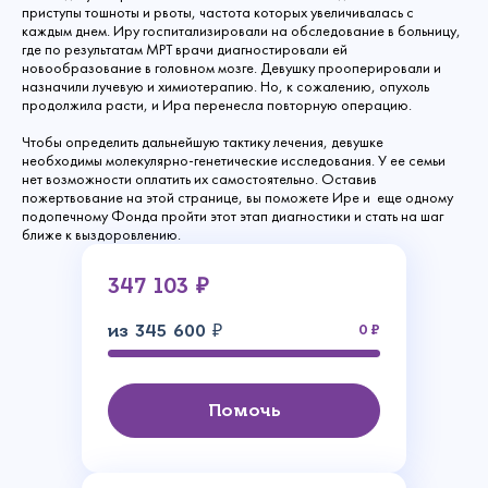
приступы тошноты и рвоты, частота которых увеличивалась с
каждым днем. Иру госпитализировали на обследование в больницу,
где по результатам МРТ врачи диагностировали ей
новообразование в головном мозге. Девушку прооперировали и
назначили лучевую и химиотерапию. Но, к сожалению, опухоль
продолжила расти, и Ира перенесла повторную операцию.
Чтобы определить дальнейшую тактику лечения, девушке
необходимы молекулярно-генетические исследования. У ее семьи
нет возможности оплатить их самостоятельно. Оставив
пожертвование на этой странице, вы поможете Ире и еще одному
подопечному Фонда пройти этот этап диагностики и стать на шаг
ближе к выздоровлению.
347 103 ₽
из 345 600 ₽
0
Помочь