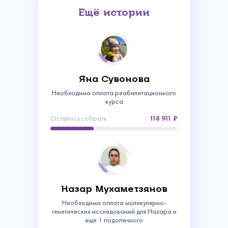
Ещё истории
Яна Сувонова
Необходима оплата реабилитационного
курса
Осталось собрать
118 911
Связаться с
нами
Назар Мухаметзянов
Сделать пожертвование
Необходима оплата молекулярно-
Создать аккаунт
Имя
генетических исследований для Назара и
Войти
Спасибо!
еще 1 подопечного