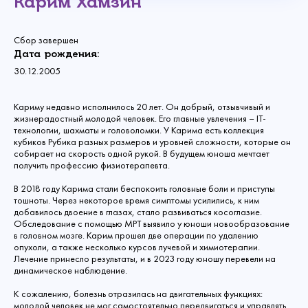
Карим Хамзин
Сбор завершен
Дата рождения:
30.12.2005
Кариму недавно исполнилось 20 лет. Он добрый, отзывчивый и
жизнерадостный молодой человек. Его главные увлечения – IT-
технологии, шахматы и головоломки. У Карима есть коллекция
кубиков Рубика разных размеров и уровней сложности, которые он
собирает на скорость одной рукой. В будущем юноша мечтает
получить профессию физиотерапевта.
В 2018 году Карима стали беспокоить головные боли и приступы
тошноты. Через некоторое время симптомы усилились, к ним
добавилось двоение в глазах, стало развиваться косоглазие.
Обследование с помощью МРТ выявило у юноши новообразование
в головном мозге. Карим прошел две операции по удалению
опухоли, а также несколько курсов лучевой и химиотерапии.
Лечение принесло результаты, и в 2023 году юношу перевели на
динамическое наблюдение.
К сожалению, болезнь отразилась на двигательных функциях:
молодой человек не мог самостоятельно передвигаться и управлять