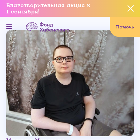
Благотворительная акция к
1 сентября!
Вы уверены, что хотите
завершить данное событие?
Помочь
Да, уверен
Нет, не хочу