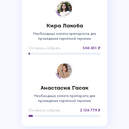
Кира Лакоба
Необходима оплата препаратов для
проведения таргетной терапии
Осталось собрать
506 451
Связаться с
нами
Анастасия Гасак
Сделать пожертвование
Необходима оплата препарата для
проведения таргетной терапии
Создать аккаунт
Имя
Войти
Осталось собрать
2 136 779
Спасибо!
Регулярное
Ваш email