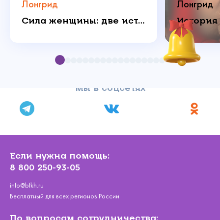
Лонгрид
Лонгрид
Сила женщины: две истории о любви, которая побеждает
Мы в соцсетях
Если нужна помощь:
8 800 250-93-05
info@bfkh.ru
Бесплатный для всех регионов России
По вопросам сотрудничества: