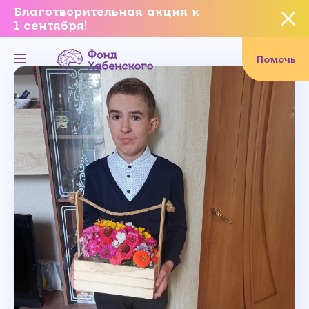
Благотворительная акция к
1 сентября!
Вы уверены, что хотите
завершить данное событие?
Помочь
Да, уверен
Нет, не хочу