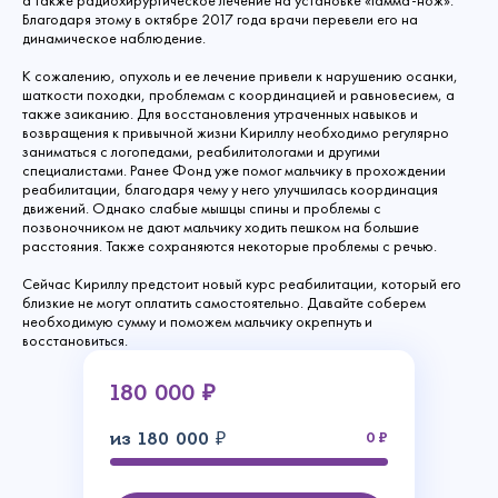
а также радиохирургическое лечение на установке «Гамма-нож».
Благодаря этому в октябре 2017 года врачи перевели его на
динамическое наблюдение.
К сожалению, опухоль и ее лечение привели к нарушению осанки,
шаткости походки, проблемам с координацией и равновесием, а
также заиканию. Для восстановления утраченных навыков и
возвращения к привычной жизни Кириллу необходимо регулярно
заниматься с логопедами, реабилитологами и другими
специалистами. Ранее Фонд уже помог мальчику в прохождении
реабилитации, благодаря чему у него улучшилась координация
движений. Однако слабые мышцы спины и проблемы с
позвоночником не дают мальчику ходить пешком на большие
расстояния. Также сохраняются некоторые проблемы с речью.
Сейчас Кириллу предстоит новый курс реабилитации, который его
близкие не могут оплатить самостоятельно. Давайте соберем
необходимую сумму и поможем мальчику окрепнуть и
восстановиться.
180 000 ₽
из 180 000 ₽
0