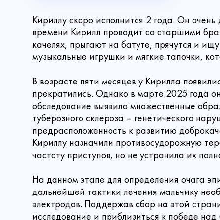
Кириллу скоро исполнится 2 года. Он очень
времени Кирилл проводит со старшими брат
качелях, прыгают на батуте, прячутся и ищ
музыкальные игрушки и мягкие тапочки, кот
В возрасте пяти месяцев у Кирилла появили
прекратились. Однако в марте 2025 года о
обследование выявило множественные образ
туберозного склероза – генетического нару
предрасположенность к развитию доброкаче
Кириллу назначили противосудорожную тера
частоту приступов, но не устранила их полн
На данном этапе для определения очага эп
дальнейшей тактики лечения мальчику нео
электродов. Поддержав сбор на этой стран
Имя
Сделать
исследование и приблизиться к победе над 