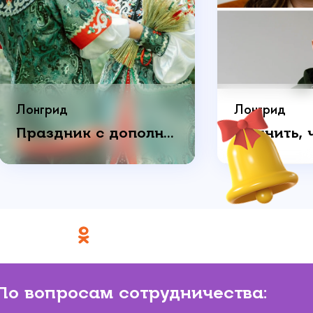
Лонгрид
Лонгрид
Праздник с дополнительным смыслом: как пара отметила годовщину свадьбы
По вопросам сотрудничества: