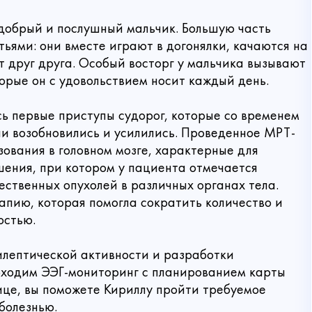
 добрый и послушный мальчик. Большую часть
ьями: они вместе играют в догонялки, качаются на
ут друг друга. Особый восторг у мальчика вызывают
орые он с удовольствием носит каждый день.
сь первые приступы судорог, которые со временем
ни возобновились и усилились. Проведенное МРТ-
ования в головном мозге, характерные для
шения, при котором у пациента отмечается
ственных опухолей в различных органах тела.
пию, которая помогла сократить количество и
остью.
Связаться с нами
илептической активности и разработки
бходим ЭЭГ-мониторинг с планированием карты
ице, вы поможете Кириллу пройти требуемое
 пожертвование
болезнью.