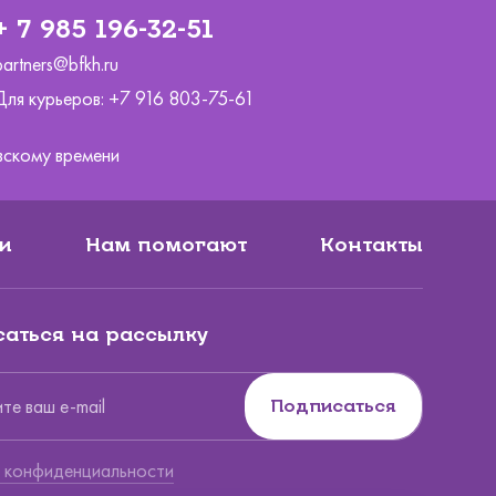
+ 7 985 196-32-51
partners@bfkh.ru
Для курьеров:
+7 916 803-75-61
ковскому времени
и
Нам помогают
Контакты
аться на рассылку
Подписаться
Вы по
 конфиденциальности