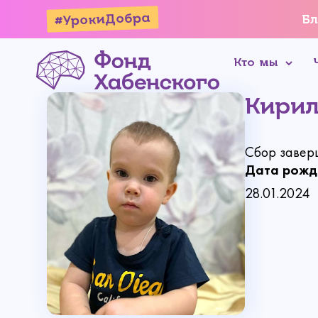
#УрокиДобра
Бл
Кто мы
Кирил
Сбор завер
Дата рожд
28.01.2024