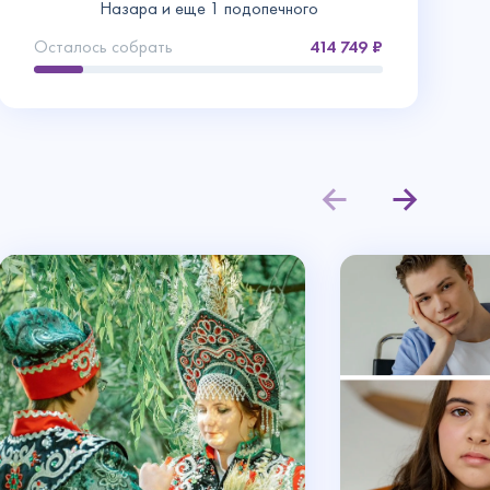
Назара и еще 1 подопечного
Осталось собрать
414 749
Контакты
ние
данное
ьмо на
ез!
ято.
трите, что
 друзьями и
3000