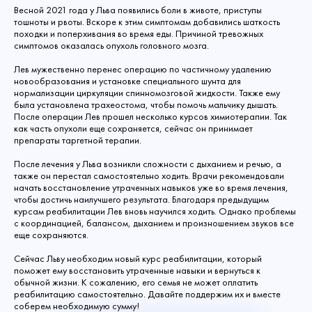
Весной 2021 года у Льва появились боли в животе, приступы
тошноты и рвоты. Вскоре к этим симптомам добавились шаткость
походки и поперхивания во время еды. Причиной тревожных
симптомов оказалась опухоль головного мозга.
Лев мужественно перенес операцию по частичному удалению
новообразования и установке специального шунта для
нормализации циркуляции спинномозговой жидкости. Также ему
была установлена трахеостома, чтобы помочь мальчику дышать.
После операции Лев прошел несколько курсов химиотерапии. Так
как часть опухоли еще сохраняется, сейчас он принимает
препараты таргетной терапии.
После лечения у Льва возникли сложности с дыханием и речью, а
также он перестал самостоятельно ходить. Врачи рекомендовали
начать восстановление утраченных навыков уже во время лечения,
чтобы достичь наилучшего результата. Благодаря предыдущим
курсам реабилитации Лев вновь научился ходить. Однако проблемы
с координацией, балансом, дыханием и произношением звуков все
еще сохраняются.
Сейчас Льву необходим новый курс реабилитации, который
поможет ему восстановить утраченные навыки и вернуться к
обычной жизни. К сожалению, его семья не может оплатить
реабилитацию самостоятельно. Давайте поддержим их и вместе
соберем необходимую сумму!