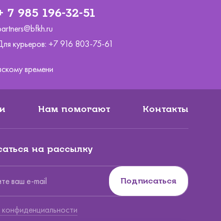
+ 7 985 196-32-51
partners@bfkh.ru
Для курьеров:
+7 916 803-75-61
ковскому времени
и
Нам помогают
Контакты
аться на рассылку
Подписаться
Вы по
 конфиденциальности