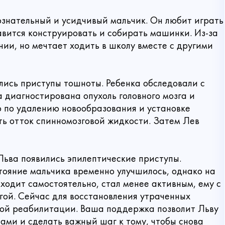
знательный и усидчивый мальчик. Он любит играть
авится конструировать и собирать машинки. Из-за
ии, но мечтает ходить в школу вместе с другими
ались приступы тошноты. Ребенка обследовали с
 диагностирована опухоль головного мозга и
 по удалению новообразования и установке
ь отток спинномозговой жидкости. Затем Лев
 Льва появились эпилептические приступы.
ояние мальчика временно улучшилось, однако на
Связаться с нами
ходит самостоятельно, стал менее активным, ему с
гой. Сейчас для восстановления утраченных
ной реабилитации. Ваша поддержка позволит Льву
 пожертвование
ами и сделать важный шаг к тому, чтобы снова