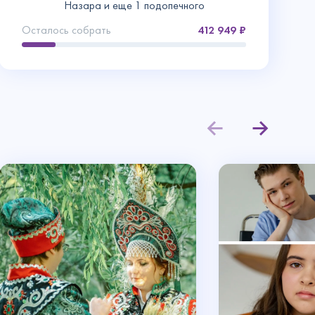
Назара и еще 1 подопечного
Осталось собрать
412 949
Контакты
ние
данное
ьмо на
ез!
ято.
трите, что
 друзьями и
3000