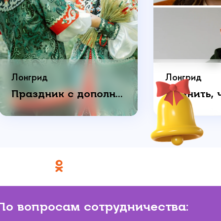
Лонгрид
Лонгрид
Праздник с дополнительным смыслом: как пара отметила годовщину свадьбы
По вопросам сотрудничества: