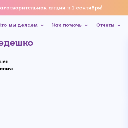
аготворительная акция к 1 сентября!
Что мы делаем
Как помочь
Отчеты
едешко
шен
ения: