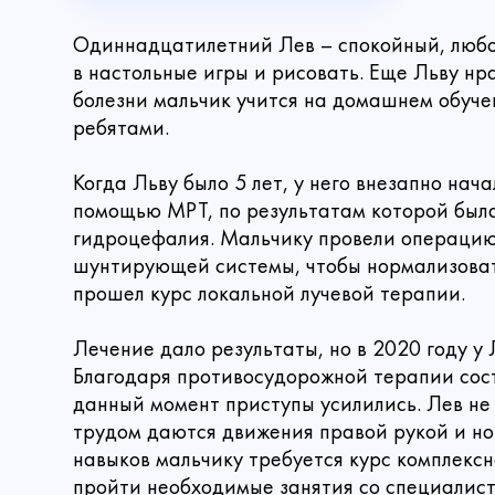
Одиннадцатилетний Лев – спокойный, любо
в настольные игры и рисовать. Еще Льву нр
болезни мальчик учится на домашнем обучен
ребятами.
Когда Льву было 5 лет, у него внезапно нач
помощью МРТ, по результатам которой была
гидроцефалия. Мальчику провели операцию
шунтирующей системы, чтобы нормализоват
прошел курс локальной лучевой терапии.
Лечение дало результаты, но в 2020 году у
Благодаря противосудорожной терапии сост
данный момент приступы усилились. Лев не 
трудом даются движения правой рукой и но
навыков мальчику требуется курс комплекс
Имя
Сделать
пройти необходимые занятия со специалист