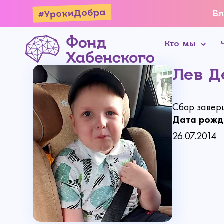
#УрокиДобра
Бл
Кто мы
Лев Д
Сбор завер
Дата рожд
26.07.2014