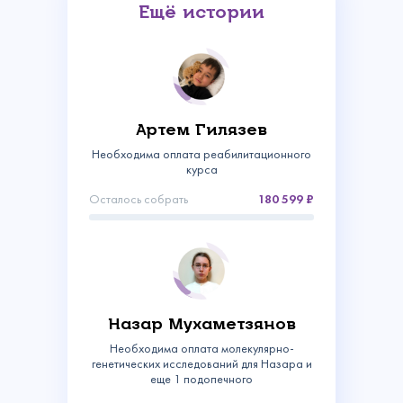
Ещё истории
Артем Гилязев
Необходима оплата реабилитационного
курса
Осталось собрать
180 599
Связаться с
нами
Назар Мухаметзянов
Сделать пожертвование
Необходима оплата молекулярно-
Создать аккаунт
генетических исследований для Назара и
Имя
Войти
Спасибо!
еще 1 подопечного