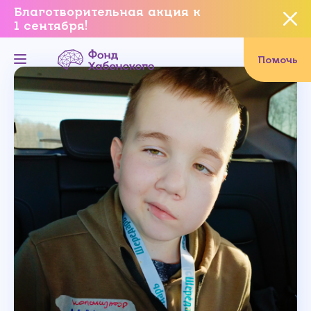
Благотворительная акция к
1 сентября!
Вы уверены, что хотите
завершить данное событие?
Помочь
Да, уверен
Нет, не хочу