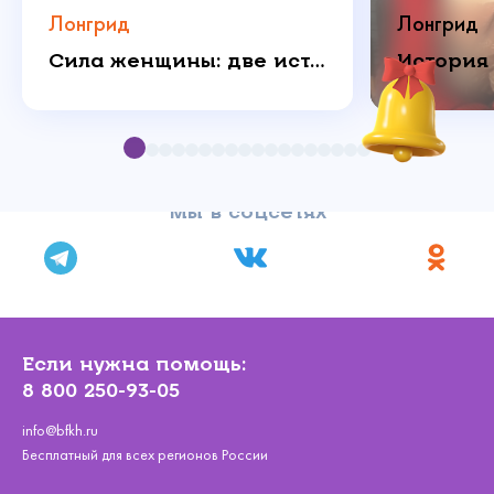
Лонгрид
Лонгрид
Сила женщины: две истории о любви, которая побеждает
Мы в соцсетях
Если нужна помощь:
8 800 250-93-05
info@bfkh.ru
Бесплатный для всех регионов России