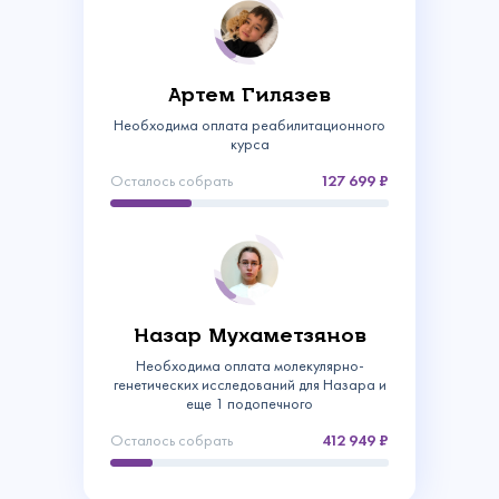
Артем Гилязев
Необходима оплата реабилитационного
курса
Осталось собрать
127 699
Связаться с
Назар Мухаметзянов
нами
Необходима оплата молекулярно-
Сделать пожертвование
генетических исследований для Назара и
еще 1 подопечного
Создать аккаунт
Имя
Войти
Спасибо!
Осталось собрать
412 949