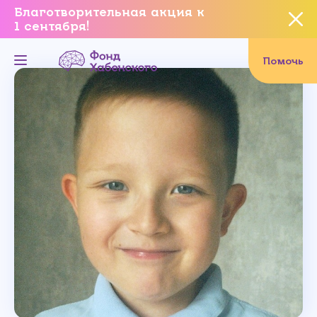
Благотворительная акция к
1 сентября!
Вы уверены, что хотите
завершить данное событие?
Помочь
Да, уверен
Нет, не хочу