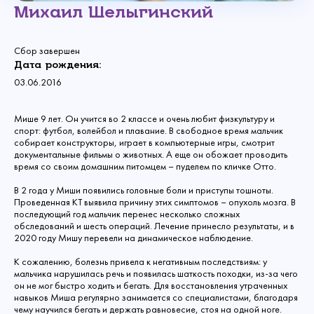
Михаил Шелыгинский
Сбор завершен
Дата рождения:
03.06.2016
Мише 9 лет. Он учится во 2 классе и очень любит физкультуру и
спорт: футбол, волейбол и плавание. В свободное время мальчик
собирает конструкторы, играет в компьютерные игры, смотрит
документальные фильмы о животных. А еще он обожает проводить
время со своим домашним питомцем – пуделем по кличке Отто.
В 2 года у Миши появились головные боли и приступы тошноты.
Проведенная КТ выявила причину этих симптомов – опухоль мозга. В
последующий год мальчик перенес несколько сложных
обследований и шесть операций. Лечение принесло результаты, и в
2020 году Мишу перевели на динамическое наблюдение.
К сожалению, болезнь привела к негативным последствиям: у
мальчика нарушилась речь и появилась шаткость походки, из-за чего
он не мог быстро ходить и бегать. Для восстановления утраченных
навыков Миша регулярно занимается со специалистами, благодаря
чему научился бегать и держать равновесие, стоя на одной ноге.