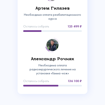
Артем Гилязев
Необходима оплата реабилитационного
курса
Осталось собрать
125 499
Связаться с
Александр Рочняк
Необходима оплата
нами
радиохирургического лечения на
Сделать пожертвование
установке «Гамма-нож»
Создать аккаунт
Осталось собрать
136 100
Имя
Войти
Спасибо!
Регулярное
Ваш email
Введите
Ваше пожертвование поступило в Фонд!