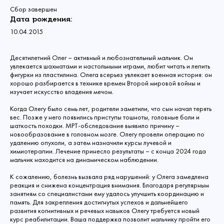
Сбор завершен
Дата рождения:
10.04.2015
Десятилетний Олег – активный и любознательный мальчик. Он
увлекается шахматами и настольными играми, любит читать и лепить
фигурки из пластилина. Олега всерьез увлекает военная история: он
хорошо разбирается в технике времен Второй мировой войны и
изучает искусство владения мечом.
Когда Олегу было семь лет, родители заметили, что сын начал терять
вес. Позже у него появились приступы тошноты, головные боли и
шаткость походки. МРТ-обследование выявило причину –
новообразование в головном мозге. Олегу провели операцию по
удалению опухоли, а затем назначили курсы лучевой и
химиотерапии. Лечение принесло результаты – с конца 2024 года
мальчик находится на динамическом наблюдении.
К сожалению, болезнь вызвала ряд нарушений: у Олега замедлена
реакция и снижена концентрация внимания. Благодаря регулярным
занятиям со специалистами ему удалось улучшить координацию и
память. Для закрепления достигнутых успехов и дальнейшего
развития когнитивных и речевых навыков Олегу требуется новый
курс реабилитации. Ваша поддержка позволит мальчику пройти его