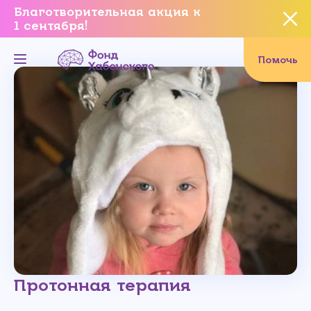
Благотворительная акция к
1 сентября!
Вы уверены, что хотите
завершить данное событие?
Помочь
Да, уверен
Нет, не хочу
Протонная терапия