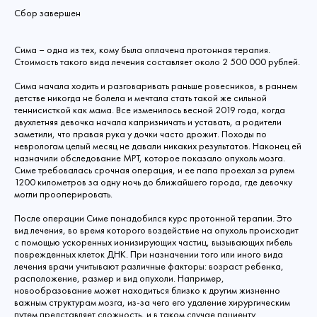
Сбор завершен
Сима – одна из тех, кому была оплачена протонная терапия.
Стоимость такого вида лечения составляет около 2 500 000 рублей.
Сима начала ходить и разговаривать раньше ровесников, в раннем
детстве никогда не болела и мечтала стать такой же сильной
теннисисткой как мама. Все изменилось весной 2019 года, когда
двухлетняя девочка начала капризничать и уставать, а родители
заметили, что правая рука у дочки часто дрожит. Походы по
неврологам целый месяц не давали никаких результатов. Наконец ей
назначили обследование МРТ, которое показало опухоль мозга.
Симе требовалась срочная операция, и ее папа проехал за рулем
1200 километров за одну ночь до ближайшего города, где девочку
могли прооперировать.
После операции Симе понадобился курс протонной терапии. Это
вид лечения, во время которого воздействие на опухоль происходит
с помощью ускоренных ионизирующих частиц, вызывающих гибель
поврежденных клеток ДНК. При назначении того или иного вида
лечения врачи учитывают различные факторы: возраст ребенка,
расположение, размер и вид опухоли. Например,
новообразование может находиться близко к другим жизненно
важным структурам мозга, из-за чего его удаление хирургическим
путем представляет сложность, и в таком случае пациенту