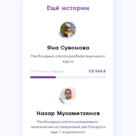
Ещё истории
Яна Сувонова
Необходима оплата реабилитационного
курса
Осталось собрать
118 944
Связаться с
нами
Назар Мухаметзянов
Сделать пожертвование
Необходима оплата молекулярно-
Создать аккаунт
Имя
генетических исследований для Назара и
Войти
Спасибо!
еще 1 подопечного