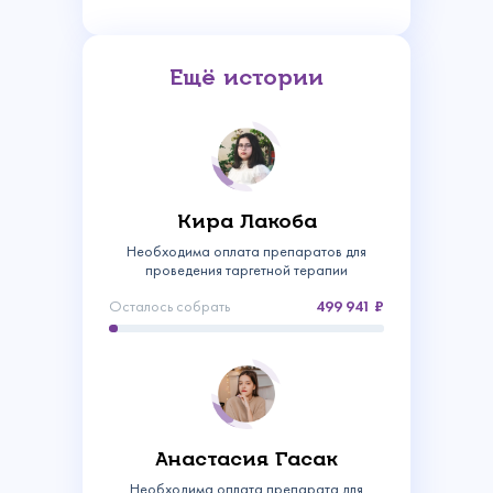
Ещё истории
Кира Лакоба
Необходима оплата препаратов для
проведения таргетной терапии
Осталось собрать
499 941
Связаться с
нами
Сделать пожертвование
Анастасия Гасак
Создать аккаунт
Имя
Необходима оплата препарата для