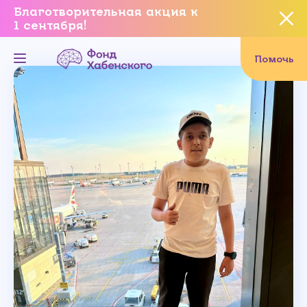
Благотворительная акция к
1 сентября!
Вы уверены, что хотите
завершить данное событие?
Помочь
Да, уверен
Нет, не хочу