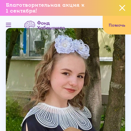
Благотворительная акция к
1 сентября!
Вы уверены, что хотите
завершить данное событие?
Помочь
Да, уверен
Нет, не хочу