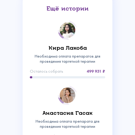
Ещё истории
Кира Лакоба
Необходима оплата препаратов для
проведения таргетной терапии
Осталось собрать
499 931
Связаться с
нами
Сделать пожертвование
Анастасия Гасак
Создать аккаунт
Необходима оплата препарата для
Имя
Войти
Спасибо!
проведения таргетной терапии