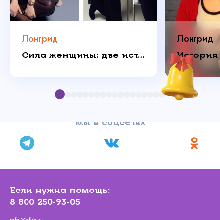
Лонгрид
Лонгрид
Сила женщины: две истории о любви, которая побеждает
Мы в соцсетях
Если нужна помощь:
8 800 250-93-05
info@bfkh.ru