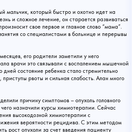
ый мальчик, который быстро и охотно идет на
езнь и сложное лечение, он старается развиваться
 произносит свое первое и главное слово “мама”.
 занятия со специалистами в больнице и перерывы
 месяцев, его родители заметили у него
чала врачи это связывали с воспалением мышечной
ко дней состояние ребенка стало стремительно
, приступы рвоты и сильная слабость. Алан много
делили причину симптомов – опухоль головного
е чего назначили курсы химиотерапии. Сейчас
ения высокодозной химиотерапии с
нижения вероятности рецидива. С этим методом
Связаться с нами
ть рост опухоли за счет введения пациенту