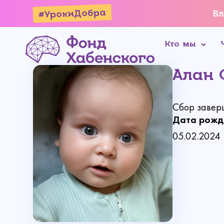
#УрокиДобра
Бл
Кто мы
Алан 
Сбор завер
Дата рожд
05.02.2024