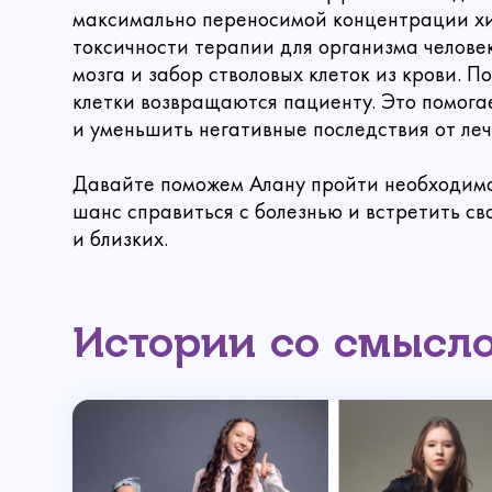
максимально переносимой концентрации хи
токсичности терапии для организма человек
Имя
Сделать
мозга и забор стволовых клеток из крови. 
клетки возвращаются пациенту. Это помога
и уменьшить негативные последствия от леч
Ваш email
Давайте поможем Алану пройти необходимо
шанс справиться с болезнью и встретить св
и близких.
Сумма
Ре
Вы ув
Прикрепи
Истории со смысл
Выб
Е
Ваше 
Он
Спа
А вас уже
Коммента
внутри, и 
Выберите сум