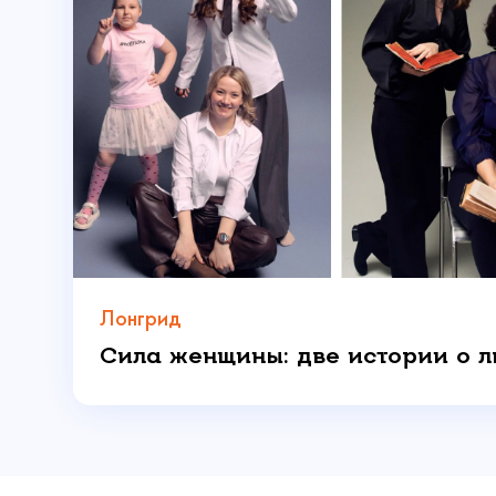
300
Даю 
Лонгрид