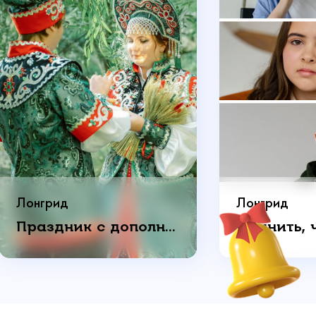
3000
Лонгрид
Лонгрид
Праздник с дополнительным смыслом: как пара отметила годовщину свадьбы