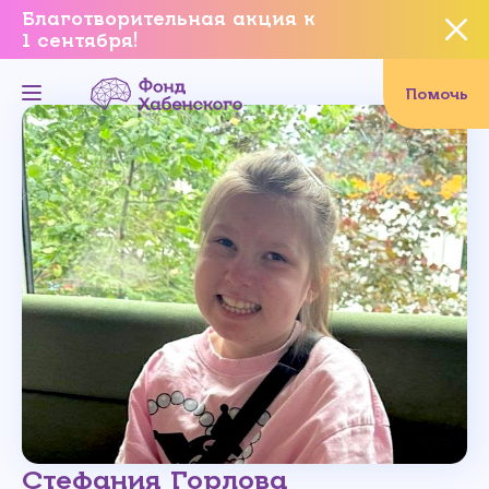
Благотворительная акция к
1 сентября!
Вы уверены, что хотите
завершить данное событие?
Помочь
Да, уверен
Нет, не хочу
Стефания Горлова