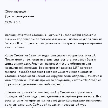
Сбор завершен
Дата рождения:
27.04.2013
Двенадцатилетняя Стефания – активная и творческая девочка с
сильным характером. Ее главное увлечение – плетение украшений из
бисера. В свободное время девочка любит гулять, смотреть мультики
и читать блоги.
Когда Стефании было три года, она упала и ударилась головой.
После этого у нее появились приступы тошноты, головная боль и
шаткость походки. Родители незамедлительно обратились за
медицинской помощью. Врачи провели девочке МРТ, которая
выявила новообразование в головном мозге и гидроцефалию.
Стефания перенесла несколько хирургических операций, лучевую и
химиотерапию. Лечение принесло результаты, и летом 2017 года ее
перевели на динамическое наблюдение.
Болезнь не прошла без последствий: у Стефании нарушилась
походка, ей было трудно передвигаться и держать равновесие. Для
восстановления утраченных навыков девочка регулярно занимается
со специалистами. Сейчас ей предстоит очередной курс