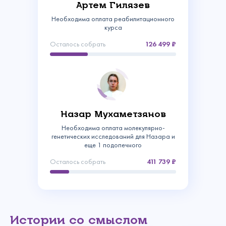
Артем Гилязев
Необходима оплата реабилитационного
курса
Осталось собрать
126 499
Назар Мухаметзянов
Связаться с
Необходима оплата молекулярно-
генетических исследований для Назара и
нами
еще 1 подопечного
Сделать пожертвование
Осталось собрать
411 739
Создать аккаунт
Имя
Войти
Спасибо!
Регулярное
Ваш email
Введите
Ваше пожертвование поступило в Фонд!
Спасибо!
Спасибо!
Истории со смыслом
Изменить пароль
пожертвование
Сумма