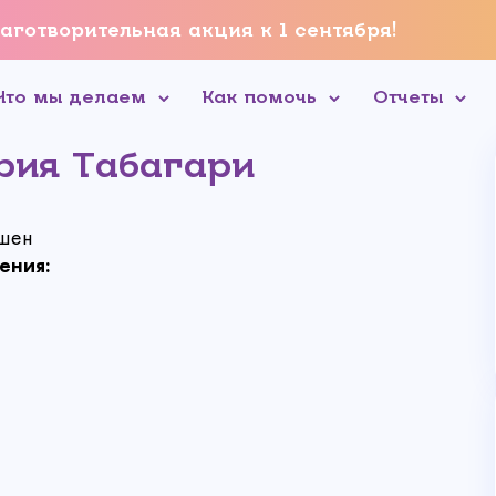
аготворительная акция к 1 сентября!
Что мы делаем
Как помочь
Отчеты
рия Табагари
шен
ения: