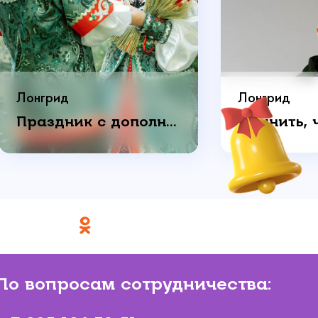
Лонгрид
Лонгрид
Праздник с дополнительным смыслом: как пара отметила годовщину свадьбы
По вопросам сотрудничества: