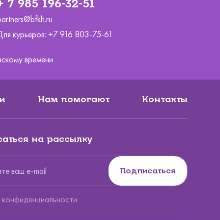
+ 7 985 196-32-51
partners@bfkh.ru
Для курьеров:
+7 916 803-75-61
ковскому времени
и
Нам помогают
Контакты
аться на рассылку
Подписаться
Вы по
 конфиденциальности