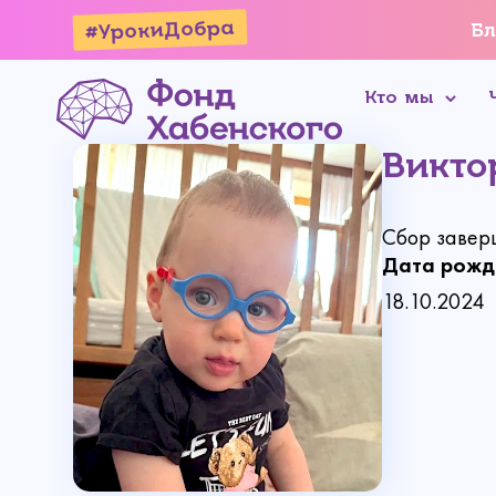
#УрокиДобра
Бл
Кто мы
Викто
Сбор завер
Дата рожд
18.10.2024