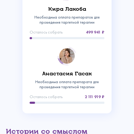
Кира Лакоба
Необходима оплата препаратов для
проведения таргетной терапии
Осталось собрать
499 941
Связаться с
Анастасия Гасак
Необходима оплата препарата для
нами
проведения таргетной терапии
Сделать пожертвование
Осталось собрать
2 111 919
Создать аккаунт
Имя
Войти
Спасибо!
Регулярное
Ваш email
Введите
Ваше пожертвование поступило в Фонд!
Спасибо!
Спасибо!
Истории со смыслом
Изменить пароль
пожертвование
Сумма