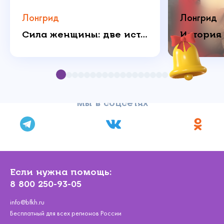
Лонгрид
Лонгрид
Сила женщины: две истории о любви, которая побеждает
Мы в соцсетях
Если нужна помощь:
8 800 250-93-05
info@bfkh.ru
Бесплатный для всех регионов России