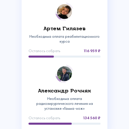
Артем Гилязев
Необходима оплата реабилитационного
курса
Осталось собрать
116 959
Связаться с
Александр Рочняк
нами
Необходима оплата
Сделать пожертвование
радиохирургического лечения на
Создать аккаунт
установке «Гамма-нож»
Имя
Войти
Спасибо!
Осталось собрать
134 560