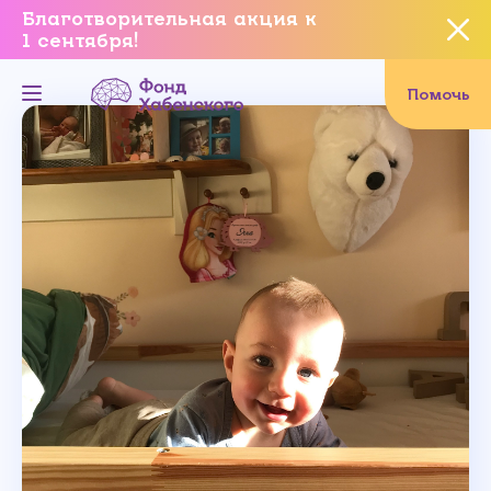
Благотворительная акция к
1 сентября!
Вы уверены, что хотите
завершить данное событие?
Помочь
Да, уверен
Нет, не хочу