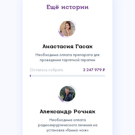
Ещё истории
Анастасия Гасак
Необходима оплата препарата для
проведения таргетной терапии
Осталось собрать
2 247 979
Связаться с
нами
Александр Рочняк
Сделать пожертвование
Необходима оплата
Создать аккаунт
Имя
радиохирургического лечения на
Войти
Спасибо!
установке «Гамма-нож»